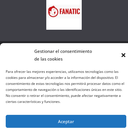
e
l
a
W
e
b
Gestionar el consentimiento
Copyright © 2026
el gurú del basket
. Todos los derechos
de las cookies
reservados.
Tema:
ColorMag
por ThemeGrill. Funciona con
WordPress
.
Para ofrecer las mejores experiencias, utilizamos tecnologías como las
cookies para almacenar y/o acceder a la información del dispositivo. El
consentimiento de estas tecnologías nos permitirá procesar datos como el
comportamiento de navegación o las identificaciones únicas en este sitio.
Salir de la versión móvil
No consentir o retirar el consentimiento, puede afectar negativamente a
ciertas características y funciones.
Aceptar