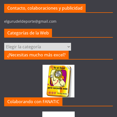
Contacto, colaboraciones y publicidad
elgurudeldeporte@gmail.com
Categorías de la Web
C
a
¿Necesitas mucho más excel?
t
e
g
o
r
í
a
Colaborando con FANATIC
s
d