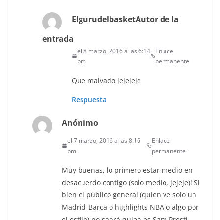
Elgurudelbasket
Autor de la
entrada
el 8 marzo, 2016 a las 6:14
Enlace
pm
permanente
Que malvado jejejeje
Respuesta
Anónimo
el 7 marzo, 2016 a las 8:16
Enlace
pm
permanente
Muy buenas, lo primero estar medio en
desacuerdo contigo (solo medio, jejeje)! Si
bien el público general (quien ve solo un
Madrid-Barca o highlights NBA o algo por
el estilo) no sabrá quien es Sam Presti,