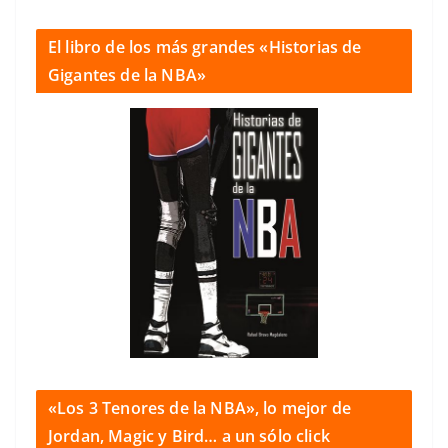
El libro de los más grandes «Historias de
Gigantes de la NBA»
«Los 3 Tenores de la NBA», lo mejor de
Jordan, Magic y Bird… a un sólo click