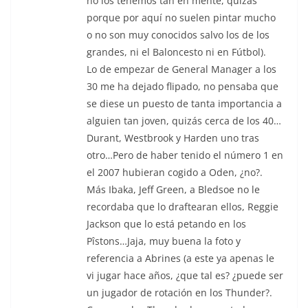
no los tenemos tan en mente, quizás
porque por aquí no suelen pintar mucho
o no son muy conocidos salvo los de los
grandes, ni el Baloncesto ni en Fútbol).
Lo de empezar de General Manager a los
30 me ha dejado flipado, no pensaba que
se diese un puesto de tanta importancia a
alguien tan joven, quizás cerca de los 40…
Durant, Westbrook y Harden uno tras
otro…Pero de haber tenido el número 1 en
el 2007 hubieran cogido a Oden, ¿no?.
Más Ibaka, Jeff Green, a Bledsoe no le
recordaba que lo draftearan ellos, Reggie
Jackson que lo está petando en los
Pîstons…Jaja, muy buena la foto y
referencia a Abrines (a este ya apenas le
vi jugar hace años, ¿que tal es? ¿puede ser
un jugador de rotación en los Thunder?.