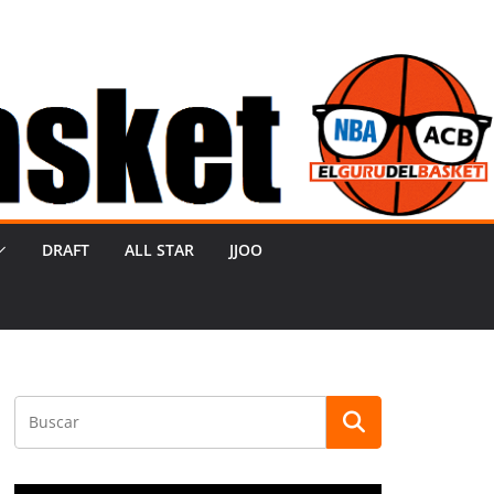
DRAFT
ALL STAR
JJOO