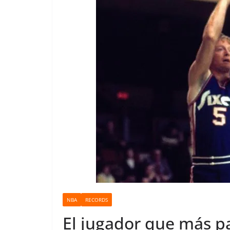
o
NBA
RECORDS
El jugador que más p