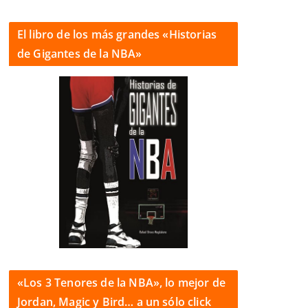
El libro de los más grandes «Historias
de Gigantes de la NBA»
«Los 3 Tenores de la NBA», lo mejor de
Jordan, Magic y Bird… a un sólo click