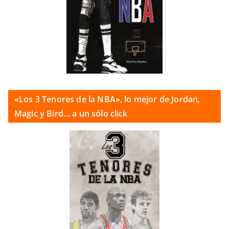
«Los 3 Tenores de la NBA», lo mejor de Jordan,
Magic y Bird… a un sólo click