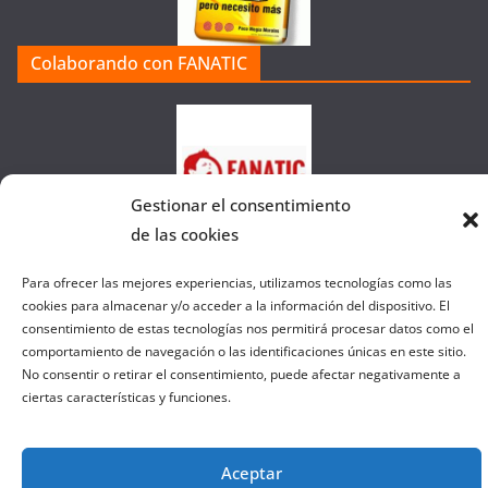
í
a
Colaborando con FANATIC
s
d
e
l
a
Gestionar el consentimiento
W
de las cookies
e
b
Para ofrecer las mejores experiencias, utilizamos tecnologías como las
cookies para almacenar y/o acceder a la información del dispositivo. El
consentimiento de estas tecnologías nos permitirá procesar datos como el
Copyright © 2026
el gurú del basket
. Todos los derechos
comportamiento de navegación o las identificaciones únicas en este sitio.
reservados.
No consentir o retirar el consentimiento, puede afectar negativamente a
ciertas características y funciones.
Tema:
ColorMag
por ThemeGrill. Funciona con
WordPress
.
Salir de la versión móvil
Aceptar