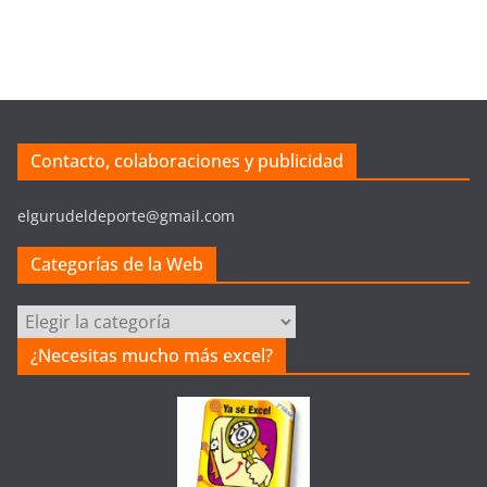
Contacto, colaboraciones y publicidad
elgurudeldeporte@gmail.com
Categorías de la Web
C
a
¿Necesitas mucho más excel?
t
e
g
o
r