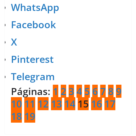
WhatsApp
Facebook
X
Pinterest
Telegram
Páginas:
1
2
3
4
5
6
7
8
9
10
11
12
13
14
15
16
17
18
19