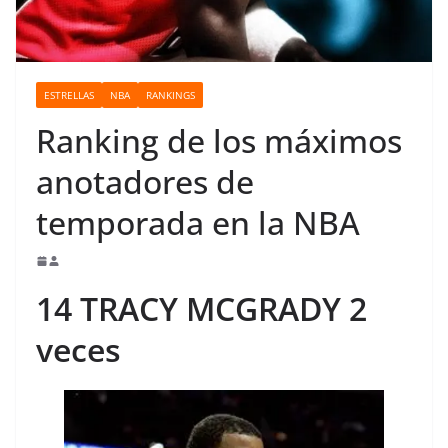
o
ESTRELLAS
NBA
RANKINGS
Ranking de los máximos
anotadores de
temporada en la NBA
14 TRACY MCGRADY 2
veces