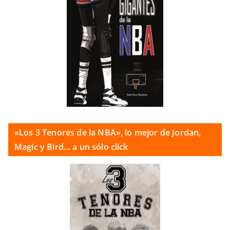
«Los 3 Tenores de la NBA», lo mejor de Jordan,
Magic y Bird… a un sólo click