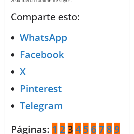
2004 fueron totalmente suyos.
Comparte esto:
WhatsApp
Facebook
X
Pinterest
Telegram
Páginas:
1
2
3
4
5
6
7
8
9