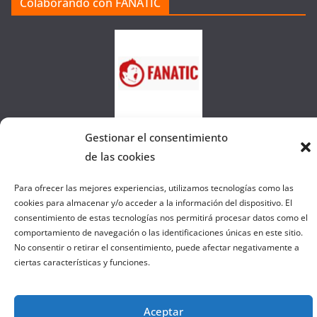
Colaborando con FANATIC
s
d
e
l
a
W
e
b
Gestionar el consentimiento
de las cookies
Copyright © 2026
el gurú del basket
. Todos los derechos
Para ofrecer las mejores experiencias, utilizamos tecnologías como las
cookies para almacenar y/o acceder a la información del dispositivo. El
reservados.
consentimiento de estas tecnologías nos permitirá procesar datos como el
Tema:
ColorMag
por ThemeGrill. Funciona con
WordPress
.
comportamiento de navegación o las identificaciones únicas en este sitio.
No consentir o retirar el consentimiento, puede afectar negativamente a
ciertas características y funciones.
Aceptar