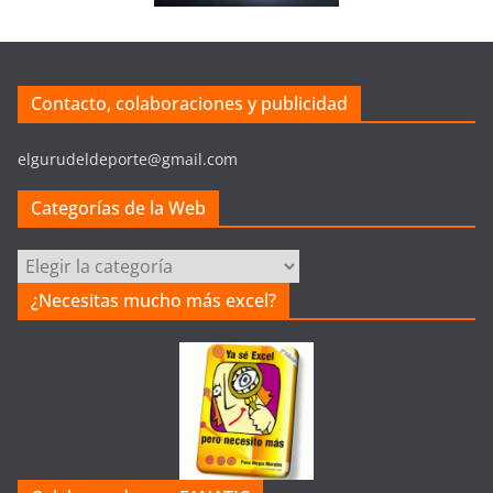
Contacto, colaboraciones y publicidad
elgurudeldeporte@gmail.com
Categorías de la Web
C
a
¿Necesitas mucho más excel?
t
e
g
o
r
í
a