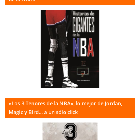
«Los 3 Tenores de la NBA», lo mejor de Jordan,
Magic y Bird… a un sólo click