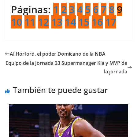
Páginas:
1
2
3
4
5
6
7
8
9
10
11
12
13
14
15
16
17
Al Horford, el poder Domicano de la NBA
Equipo de la Jornada 33 Supermanager Kia y MVP de
la jornada
También te puede gustar