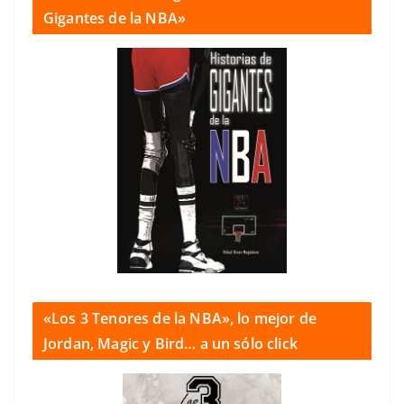
Gigantes de la NBA»
«Los 3 Tenores de la NBA», lo mejor de
Jordan, Magic y Bird… a un sólo click