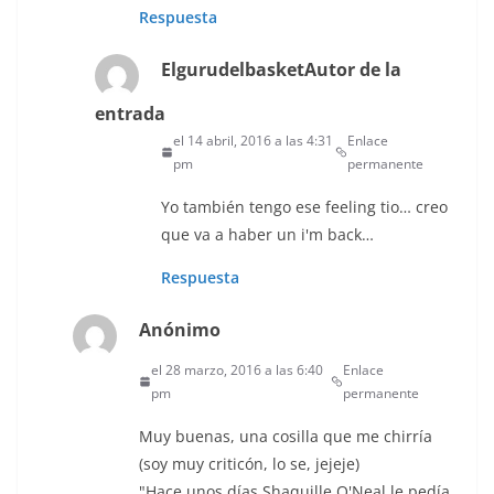
Respuesta
Elgurudelbasket
Autor de la
entrada
el 14 abril, 2016 a las 4:31
Enlace
pm
permanente
Yo también tengo ese feeling tio… creo
que va a haber un i'm back…
Respuesta
Anónimo
el 28 marzo, 2016 a las 6:40
Enlace
pm
permanente
Muy buenas, una cosilla que me chirría
(soy muy criticón, lo se, jejeje)
"Hace unos días Shaquille O'Neal le pedía