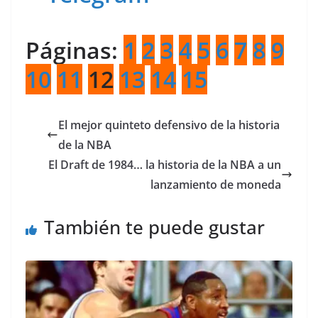
Páginas:
1
2
3
4
5
6
7
8
9
10
11
12
13
14
15
El mejor quinteto defensivo de la historia
de la NBA
El Draft de 1984… la historia de la NBA a un
lanzamiento de moneda
También te puede gustar