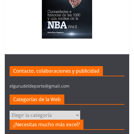
Contacto, colaboraciones y publicidad
elgurudeldeporte@gmail.com
Categorías de la Web
C
a
¿Necesitas mucho más excel?
t