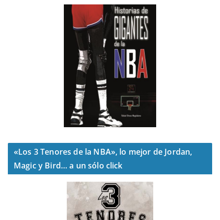
«Los 3 Tenores de la NBA», lo mejor de Jordan,
Magic y Bird… a un sólo click