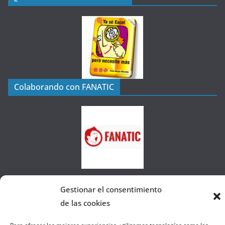
t
e
g
o
r
í
a
Colaborando con FANATIC
s
d
e
l
a
W
e
b
Gestionar el consentimiento
de las cookies
Copyright © 2026
el gurú del basket
. Todos los derechos