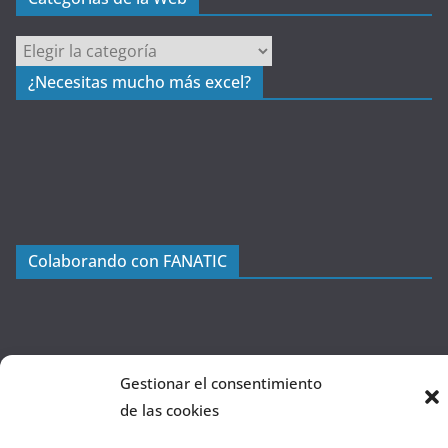
C
a
¿Necesitas mucho más excel?
t
e
g
o
r
í
a
Colaborando con FANATIC
s
d
e
l
a
Gestionar el consentimiento
W
de las cookies
e
b