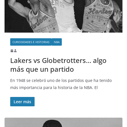
o
CURIOSIDADES E HISTORIAS
NBA
Lakers vs Globetrotters… algo
más que un partido
En 1948 se celebró uno de los partidos que ha tenido
más importancia para la historia de la NBA. El
Leer más