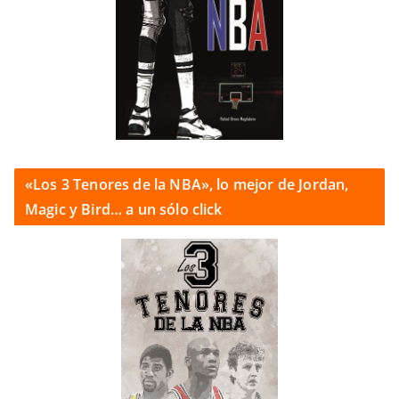
«Los 3 Tenores de la NBA», lo mejor de Jordan,
Magic y Bird… a un sólo click