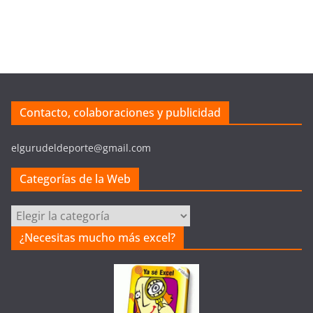
Contacto, colaboraciones y publicidad
elgurudeldeporte@gmail.com
Categorías de la Web
C
a
¿Necesitas mucho más excel?
t
e
g
o