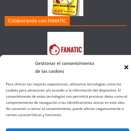
r
í
a
Colaborando con FANATIC
s
d
e
l
a
W
Gestionar el consentimiento
e
de las cookies
b
Para ofrecer las mejores experiencias, utilizamos tecnologías como las
cookies para almacenar y/o acceder a la información del dispositivo. El
consentimiento de estas tecnologías nos permitirá procesar datos como el
Copyright © 2026
el gurú del basket
. Todos los derechos
comportamiento de navegación o las identificaciones únicas en este sitio.
reservados.
No consentir o retirar el consentimiento, puede afectar negativamente a
Tema:
ColorMag
por ThemeGrill. Funciona con
WordPress
.
ciertas características y funciones.
Salir de la versión móvil