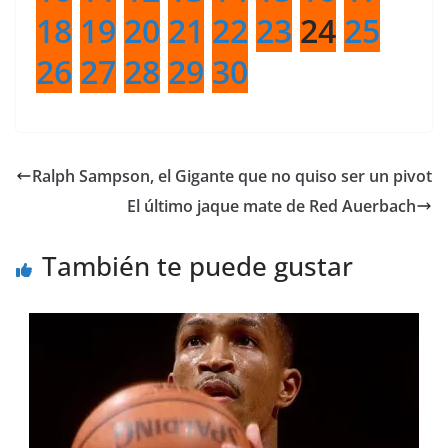
18
19
20
21
22
23
24
25
26
27
28
29
30
Ralph Sampson, el Gigante que no quiso ser un pivot
El último jaque mate de Red Auerbach
También te puede gustar