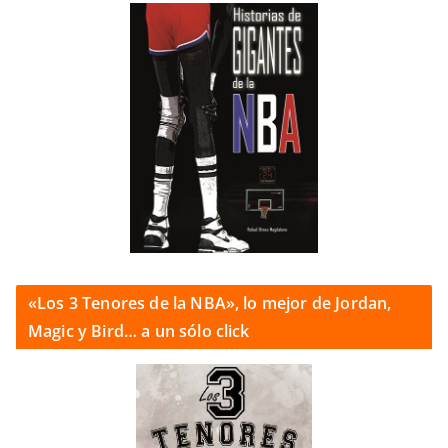
«Los 3 Tenores de la NBA», lo mejor de Jordan,
Magic y Bird… a un sólo click