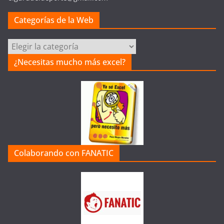
Categorías de la Web
Categorías
de
¿Necesitas mucho más excel?
la
Web
Colaborando con FANATIC