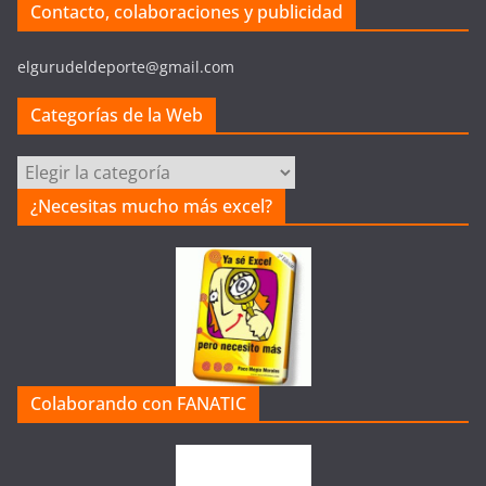
Contacto, colaboraciones y publicidad
elgurudeldeporte@gmail.com
Categorías de la Web
Categorías
de
¿Necesitas mucho más excel?
la
Web
Colaborando con FANATIC