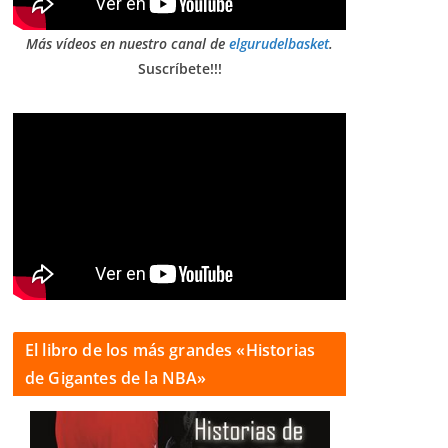
Más vídeos en nuestro canal de
elgurudelbasket
.
Suscríbete!!!
El libro de los más grandes «Historias
de Gigantes de la NBA»