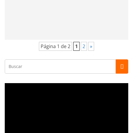
Página 1 de 2
1
2
»