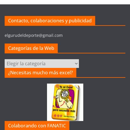
Contacto, colaboraciones y publicidad
elgurudeldeporte@gmail.com
Categorías de la Web
Categorías
de
¿Necesitas mucho más excel?
la
Web
Colaborando con FANATIC