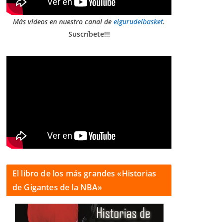
Más vídeos en nuestro canal de
elgurudelbasket
.
Suscríbete!!!
El libro de los más grandes «Historias
de Gigantes de la NBA»