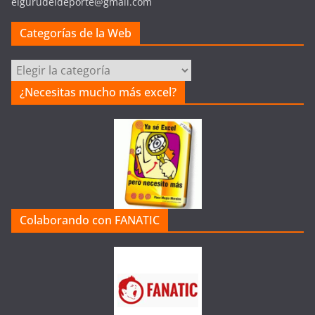
elgurudeldeporte@gmail.com
Categorías de la Web
Categorías
de
¿Necesitas mucho más excel?
la
Web
Colaborando con FANATIC