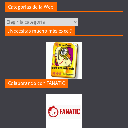
Categorías de la Web
Categorías
de
¿Necesitas mucho más excel?
la
Web
Colaborando con FANATIC