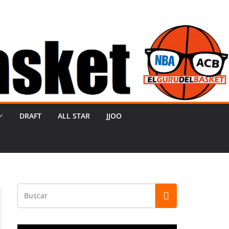
DRAFT
ALL STAR
JJOO