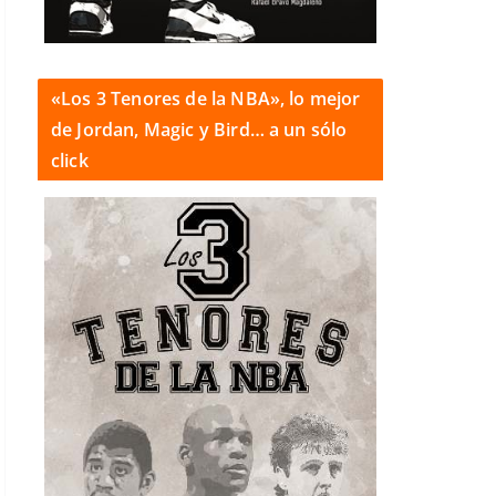
«Los 3 Tenores de la NBA», lo mejor
de Jordan, Magic y Bird… a un sólo
click