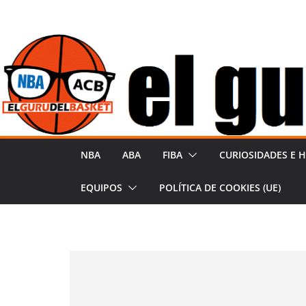
Saltar
al
contenido
NBA
ABA
FIBA
CURIOSIDADES E H
EQUIPOS
POLÍTICA DE COOKIES (UE)