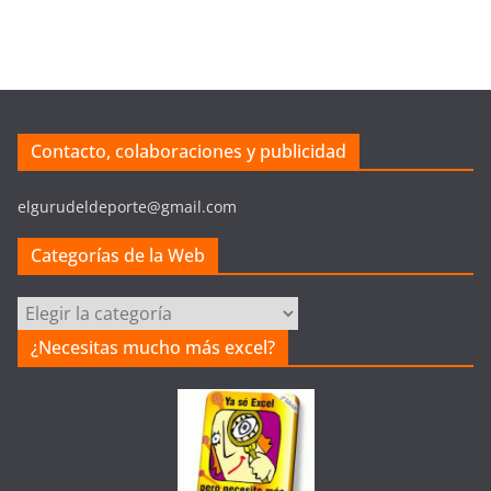
Contacto, colaboraciones y publicidad
elgurudeldeporte@gmail.com
Categorías de la Web
Categorías
de
¿Necesitas mucho más excel?
la
Web