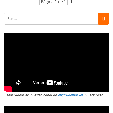
Página 1 de 1
1
Más vídeos en nuestro canal de
elgurudelbasket
.
Suscríbete!!!