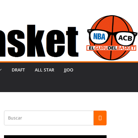
DRAFT
ALL STAR
JJOO