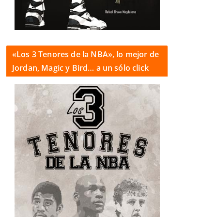
«Los 3 Tenores de la NBA», lo mejor de
Jordan, Magic y Bird… a un sólo click