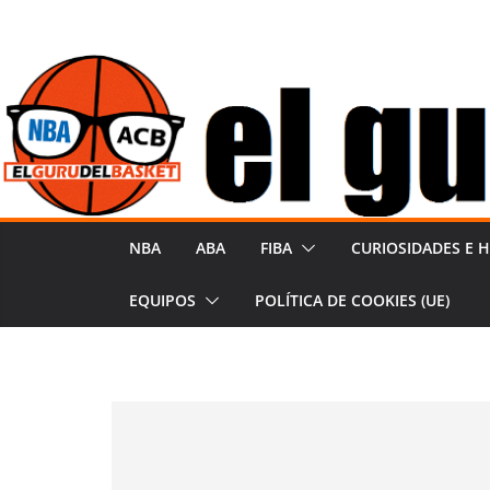
Saltar
al
contenido
NBA
ABA
FIBA
CURIOSIDADES E H
EQUIPOS
POLÍTICA DE COOKIES (UE)