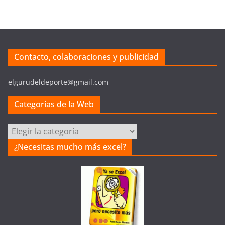
Contacto, colaboraciones y publicidad
elgurudeldeporte@gmail.com
Categorías de la Web
Categorías
de
¿Necesitas mucho más excel?
la
Web