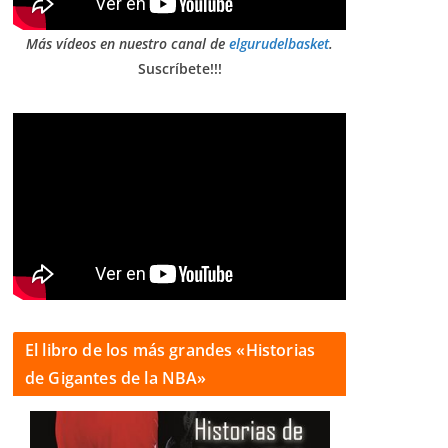
Más vídeos en nuestro canal de
elgurudelbasket
.
Suscríbete!!!
El libro de los más grandes «Historias
de Gigantes de la NBA»