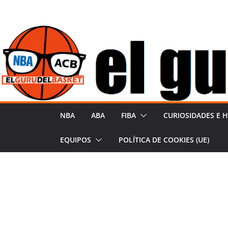
Saltar
al
contenido
NBA
ABA
FIBA
CURIOSIDADES E H
EQUIPOS
POLÍTICA DE COOKIES (UE)