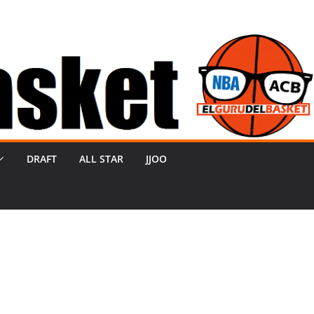
DRAFT
ALL STAR
JJOO