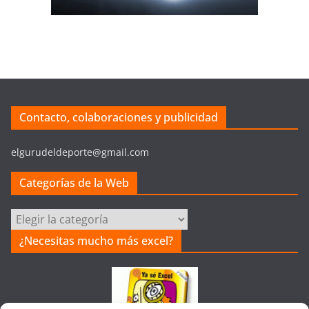
Contacto, colaboraciones y publicidad
elgurudeldeporte@gmail.com
Categorías de la Web
Categorías
de
¿Necesitas mucho más excel?
la
Web