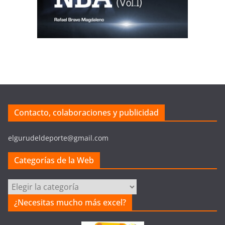
Contacto, colaboraciones y publicidad
elgurudeldeporte@gmail.com
Categorías de la Web
Categorías
de
¿Necesitas mucho más excel?
la
Web