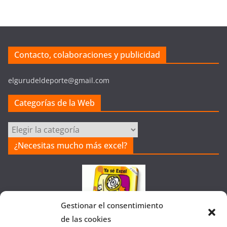
Contacto, colaboraciones y publicidad
elgurudeldeporte@gmail.com
Categorías de la Web
Categorías
de
¿Necesitas mucho más excel?
la
Web
Gestionar el consentimiento
de las cookies