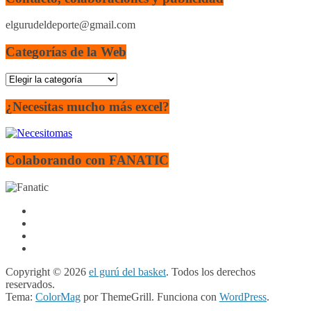
elgurudeldeporte@gmail.com
Categorías de la Web
Categorías
de
la
¿Necesitas mucho más excel?
Web
Colaborando con FANATIC
Copyright © 2026
el gurú del basket
. Todos los derechos
reservados.
Tema:
ColorMag
por ThemeGrill. Funciona con
WordPress
.