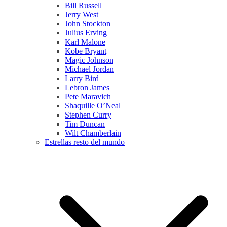
Bill Russell
Jerry West
John Stockton
Julius Erving
Karl Malone
Kobe Bryant
Magic Johnson
Michael Jordan
Larry Bird
Lebron James
Pete Maravich
Shaquille O’Neal
Stephen Curry
Tim Duncan
Wilt Chamberlain
Estrellas resto del mundo