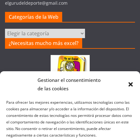
elgurudeldeporte@gmail.com
Categorías de la Web
Categorías
de
¿Necesitas mucho más excel?
la
Web
Gestionar el consentimiento
de las cookies
Colaborando con FANATIC
Para ofrecer las mejores experiencias, utilizamos tecnologías como las
cookies para almacenar y/o acceder a la información del dispositivo. El
consentimiento de estas tecnologías nos permitirá procesar datos como
el comportamiento de navegación o las identificaciones únicas en este
sitio. No consentir o retirar el consentimiento, puede afectar
negativamente a ciertas características y funciones.