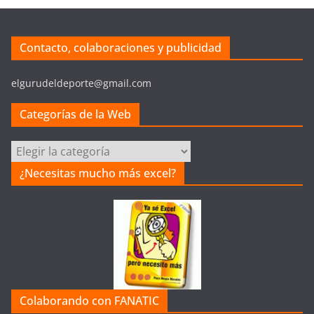
Contacto, colaboraciones y publicidad
elgurudeldeporte@gmail.com
Categorías de la Web
Categorías
de
¿Necesitas mucho más excel?
la
Web
Colaborando con FANATIC