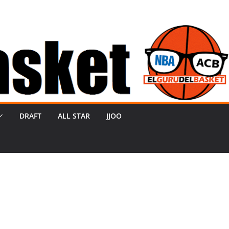
DRAFT
ALL STAR
JJOO