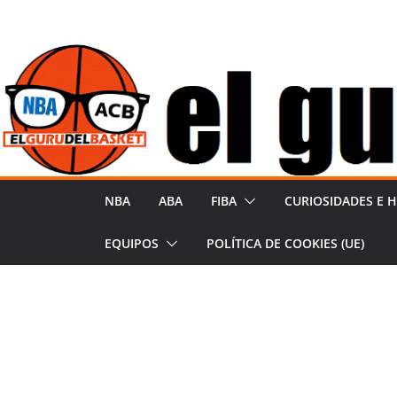
Saltar
al
contenido
NBA
ABA
FIBA
CURIOSIDADES E H
EQUIPOS
POLÍTICA DE COOKIES (UE)