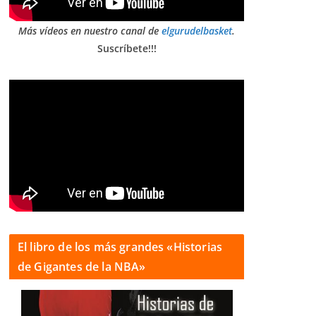
Más vídeos en nuestro canal de
elgurudelbasket
.
Suscríbete!!!
El libro de los más grandes «Historias
de Gigantes de la NBA»