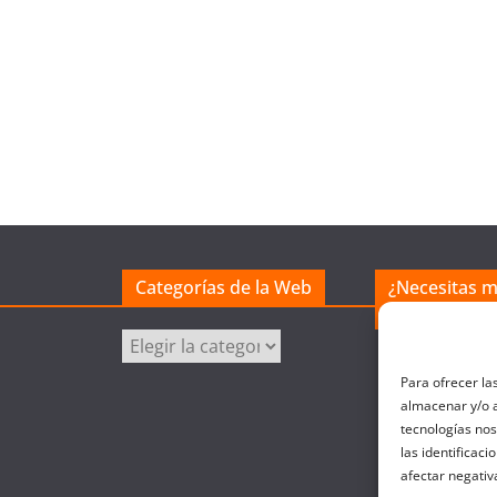
Categorías de la Web
¿Necesitas 
excel?
Categorías
de
Para ofrecer la
la
almacenar y/o a
Web
tecnologías no
las identificaci
afectar negativ