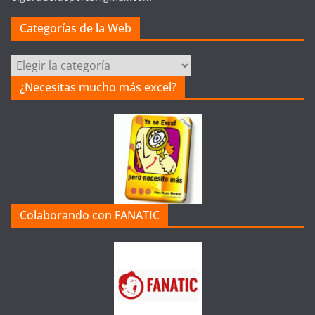
Categorías de la Web
Categorías
de
¿Necesitas mucho más excel?
la
Web
Colaborando con FANATIC