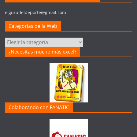
elgurudeldeporte@gmail.com
Categorías de la Web
Categorías
de
¿Necesitas mucho más excel?
la
Web
Colaborando con FANATIC