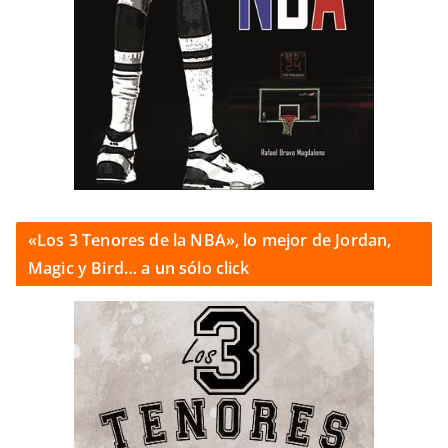
«Los 3 Tenores de la NBA», lo mejor de Jordan,
Magic y Bird… a un sólo click