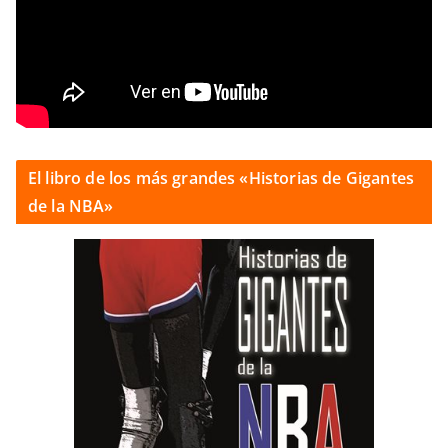
El libro de los más grandes «Historias de Gigantes
de la NBA»