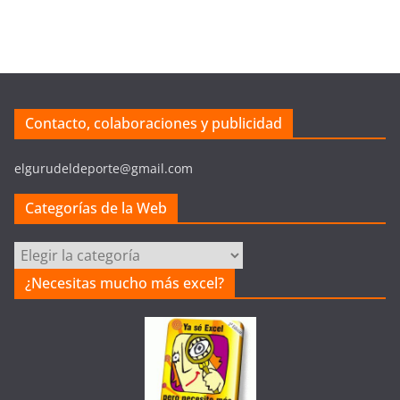
Contacto, colaboraciones y publicidad
elgurudeldeporte@gmail.com
Categorías de la Web
Categorías
de
¿Necesitas mucho más excel?
la
Web