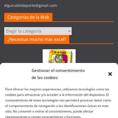
elgurudeldeporte@gmail.com
Categorías de la Web
Categorías
de
¿Necesitas mucho más excel?
la
Web
Gestionar el consentimiento
de las cookies
Colaborando con FANATIC
Para ofrecer las mejores experiencias, utilizamos tecnologías como las
cookies para almacenar y/o acceder a la información del dispositivo. El
consentimiento de estas tecnologías nos permitirá procesar datos como
el comportamiento de navegación o las identificaciones únicas en este
sitio. No consentir o retirar el consentimiento, puede afectar
negativamente a ciertas características y funciones.