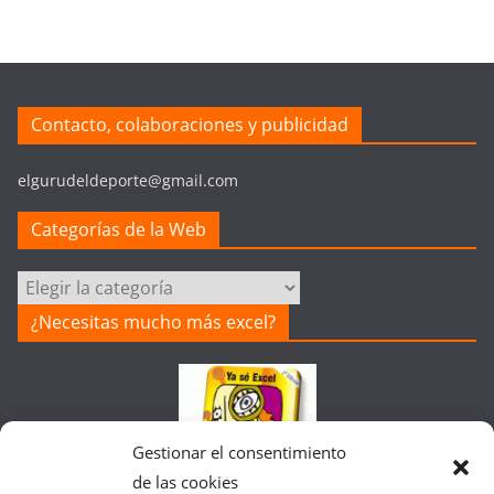
Contacto, colaboraciones y publicidad
elgurudeldeporte@gmail.com
Categorías de la Web
Categorías
de
¿Necesitas mucho más excel?
la
Web
Gestionar el consentimiento
de las cookies