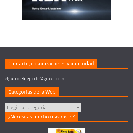
Contacto, colaboraciones y publicidad
elgurudeldeporte@gmail.com
Categorías de la Web
Categorías
de
¿Necesitas mucho más excel?
la
Web