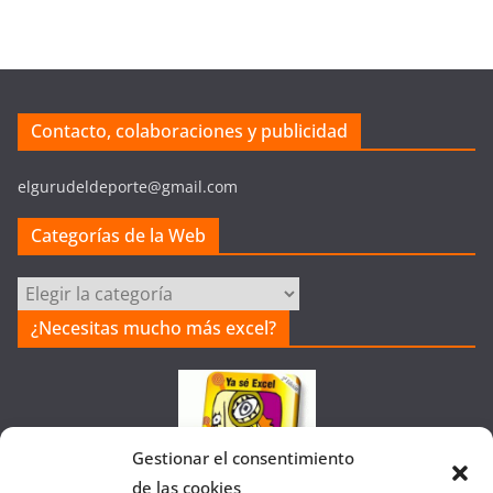
Contacto, colaboraciones y publicidad
elgurudeldeporte@gmail.com
Categorías de la Web
Categorías
de
¿Necesitas mucho más excel?
la
Web
Gestionar el consentimiento
de las cookies