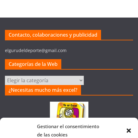
Contacto, colaboraciones y publicidad
elgurudeldeporte@gmail.com
Categorías de la Web
Categorías
de
¿Necesitas mucho más excel?
la
Web
Gestionar el consentimiento
de las cookies