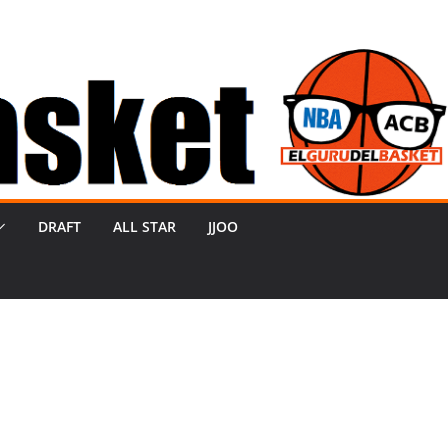
DRAFT
ALL STAR
JJOO