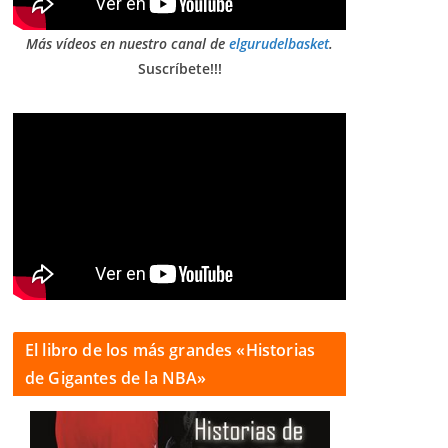
Más vídeos en nuestro canal de
elgurudelbasket
.
Suscríbete!!!
El libro de los más grandes «Historias
de Gigantes de la NBA»