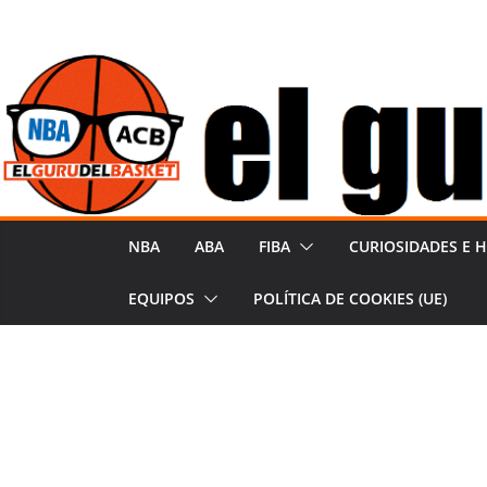
Saltar
al
contenido
NBA
ABA
FIBA
CURIOSIDADES E H
EQUIPOS
POLÍTICA DE COOKIES (UE)