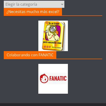
Categorías
de
¿Necesitas mucho más excel?
la
Web
Colaborando con FANATIC