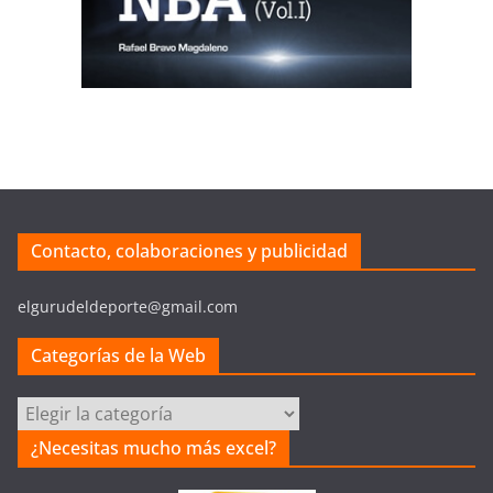
Contacto, colaboraciones y publicidad
elgurudeldeporte@gmail.com
Categorías de la Web
Categorías
de
¿Necesitas mucho más excel?
la
Web