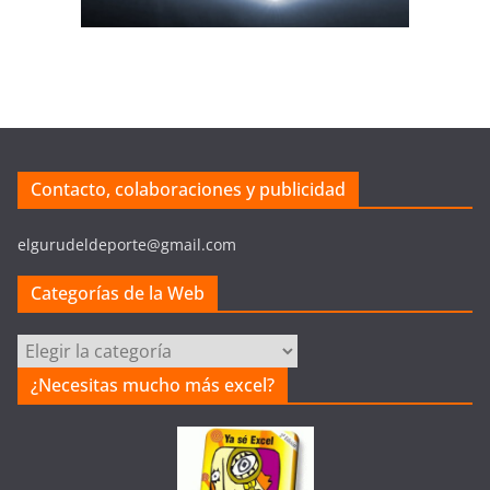
Contacto, colaboraciones y publicidad
elgurudeldeporte@gmail.com
Categorías de la Web
Categorías
de
¿Necesitas mucho más excel?
la
Web