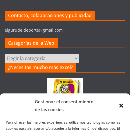
Contacto, colaboraciones y publicidad
elgurudeldeporte@gmail.com
Categorías de la Web
Categorías
de
¿Necesitas mucho más excel?
la
Web
Gestionar el consentimiento
de las cookies
Colaborando con FANATIC
Para ofrecer las mejores experiencias, utilizamos tecnologías como las
cookies para almacenar y/o acceder a la información del dispositivo. El