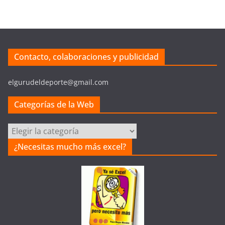
Contacto, colaboraciones y publicidad
elgurudeldeporte@gmail.com
Categorías de la Web
Categorías
de
¿Necesitas mucho más excel?
la
Web