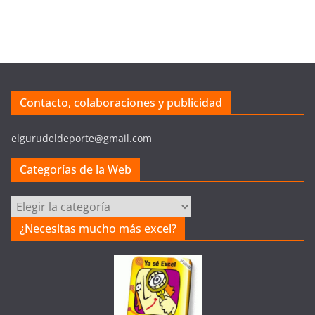
Contacto, colaboraciones y publicidad
elgurudeldeporte@gmail.com
Categorías de la Web
Categorías
de
¿Necesitas mucho más excel?
la
Web