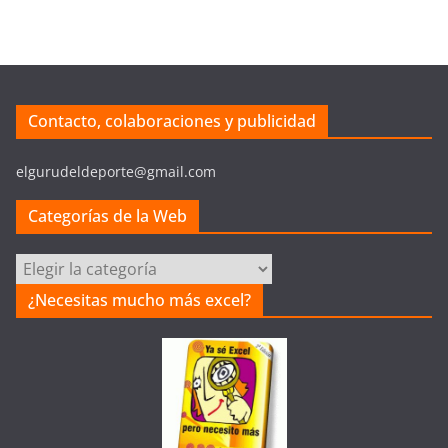
Contacto, colaboraciones y publicidad
elgurudeldeporte@gmail.com
Categorías de la Web
Categorías
de
¿Necesitas mucho más excel?
la
Web