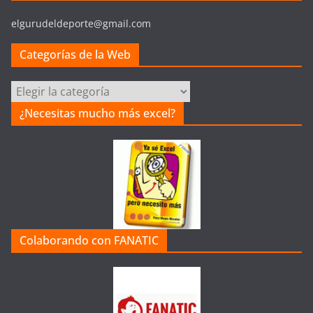
elgurudeldeporte@gmail.com
Categorías de la Web
Categorías
de
¿Necesitas mucho más excel?
la
Web
Colaborando con FANATIC