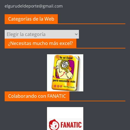
elgurudeldeporte@gmail.com
Categorías de la Web
Categorías
de
¿Necesitas mucho más excel?
la
Web
Colaborando con FANATIC